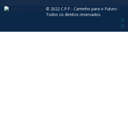
© 2022 C.P.F - Caminho para o Futuro -
Todos os direitos reservados.
Sign In
The password must have a minimum of 8
characters of numbers and letters, contain at least 1 capital letter
Lembrar-se de mim
Sign In
Registe-se
Restaurar senha
Send reset link
Password reset link sent
to your email
Fechar