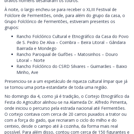
bravos homens desafiaram os touros.
À noite, o largo encheu-se para receber o XLIII Festival de
Folclore de Fermentões, onde, para além do grupo da casa, o
Grupo Folclórico de Fermentões, estiveram presentes os
grupos:
Rancho Folclórico Cultural e Etnográfico da Casa do Povo
de S. Pedro De Alva – Coimbra – Beira Litoral – Gândara
Bairrada e Mondego
Rancho Paroquial de Guifões – Matosinhos – Douro
Litoral – Norte
Rancho Folclórico do CSRD Silvares – Guimarães – Baixo
Minho, Ave
Presenciou-se a um espetáculo de riqueza cultural ímpar que já
se tornou uma porta-estandarte de toda uma região.
No domingo dia 4, como já é tradição, o Cortejo Etnográfico da
Festa do Agricultor alinhou-se na Alameda Dr. Alfredo Pimenta,
onde iniciou o percurso pela estrada nacional até Fermentões.
O cortejo contava com cerca de 20 carros puxados a trator ou
com a força do gado, que recriaram o ciclo do milho e do
centeio, desde o campo até à cozinha, da forma mais real
possível. Para além disso, contou com cerca de 150 figurantes e