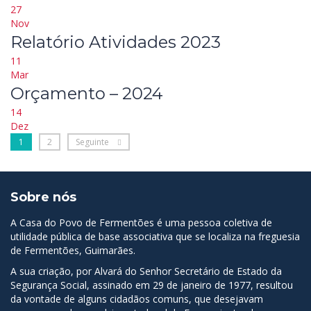
27
Nov
Relatório Atividades 2023
11
Mar
Orçamento – 2024
14
Dez
1
2
Seguinte
Sobre nós
A Casa do Povo de Fermentões é uma pessoa coletiva de
utilidade pública de base associativa que se localiza na freguesia
de Fermentões, Guimarães.
A sua criação, por Alvará do Senhor Secretário de Estado da
Segurança Social, assinado em 29 de janeiro de 1977, resultou
da vontade de alguns cidadãos comuns, que desejavam