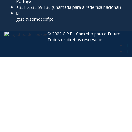
Portugal
+351 253 559 130 (Chamada para a rede fixa nacional)
geral@somoscpf.pt
© 2022 C.P.F - Caminho para o Futuro -
Todos os direitos reservados.
Sign In
The password must have a minimum of 8
characters of numbers and letters, contain at least 1 capital letter
Lembrar-se de mim
Sign In
Registe-se