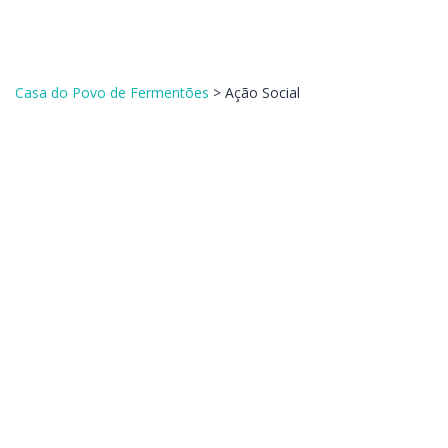
Enviar Inquérito
Mensagem enviada.
Fechar
Casa do Povo de Fermentões
>
Ação Social