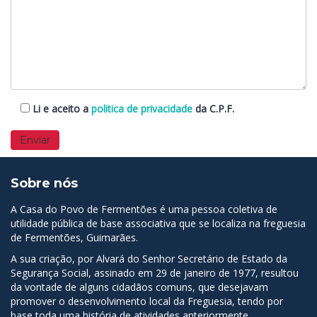
Li e aceito a
politica de privacidade
da C.P.F.
Sobre nós
A Casa do Povo de Fermentões é uma pessoa coletiva de
utilidade pública de base associativa que se localiza na freguesia
de Fermentões, Guimarães.
A sua criação, por Alvará do Senhor Secretário de Estado da
Segurança Social, assinado em 29 de janeiro de 1977, resultou
da vontade de alguns cidadãos comuns, que desejavam
promover o desenvolvimento local da Freguesia, tendo por
base toda uma história de atividades anteriormente