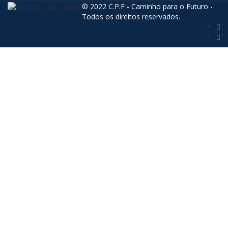
© 2022 C.P.F - Caminho para o Futuro -
Todos os direitos reservados.
Sign In
The password must have a minimum of 8
characters of numbers and letters, contain at least 1 capital letter
Lembrar-se de mim
Sign In
Registe-se
Restaurar senha
Send reset link
Password reset link sent
to your email
Fechar
Your application is sent
We'll send you an email as soon as your