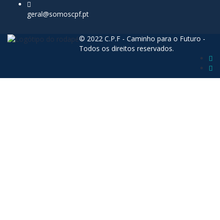
geral@somoscpf.pt
© 2022 C.P.F - Caminho para o Futuro -
Todos os direitos reservados.
Sign In
The password must have a minimum of 8
characters of numbers and letters, contain at least 1 capital letter
Lembrar-se de mim
Sign In
Registe-se
Restaurar senha