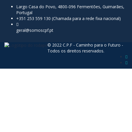
Largo Casa do Povo, 4800-096 Fermentões, Guimarães,
Portugal
+351 253 559 130 (Chamada para a rede fixa nacional)
geral@somoscpf.pt
© 2022 C.P.F - Caminho para o Futuro -
Todos os direitos reservados.
Sign In
The password must have a minimum of 8
characters of numbers and letters, contain at least 1 capital letter