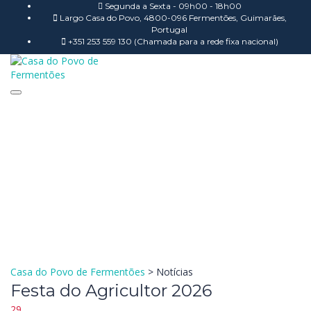
Segunda a Sexta - 09h00 - 18h00
Largo Casa do Povo, 4800-096 Fermentões, Guimarães,
Portugal
+351 253 559 130 (Chamada para a rede fixa nacional)
Toggle navigation
Tem alguma pergunta?
Enviar Inquérito
Mensagem enviada.
Fechar
Casa do Povo de Fermentões
>
Notícias
Festa do Agricultor 2026
29