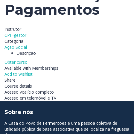
Pagamentos
Instrutor
CPF-gestor
Categoria
Ação Social
Descrição
Obter curso
Available with Memberships
Add to wishlist
Share
Course details
Acesso vitalício completo
Acesso em telemóvel e TV
Sobre nós
A Casa do Povo de Fermentões é uma pessoa coletiva de
utilidade pública de base associativa que se localiza na freguesia