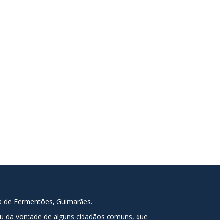
ia de Fermentões, Guimarães.
tou da vontade de alguns cidadãos comuns, que