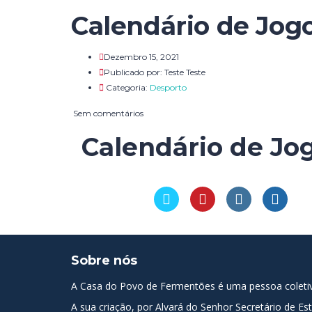
Calendário de Jog
Dezembro 15, 2021
Publicado por:
Teste Teste
Categoria:
Desporto
Sem comentários
Calendário de Jo
Sobre nós
A Casa do Povo de Fermentões é uma pessoa coletiva 
A sua criação, por Alvará do Senhor Secretário de E