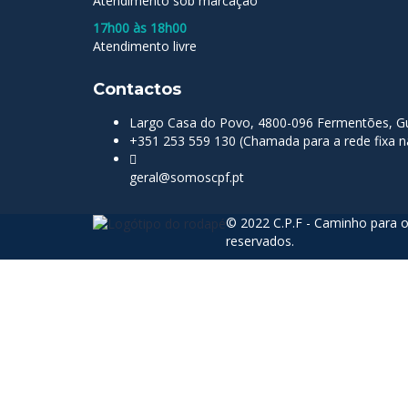
Atendimento sob marcação
17h00 às 18h00
Atendimento livre
Contactos
Largo Casa do Povo, 4800-096 Fermentões, Gu
+351 253 559 130 (Chamada para a rede fixa n
geral@somoscpf.pt
© 2022 C.P.F - Caminho para o
reservados.
Sign In
The password must have a minimum of 8 char