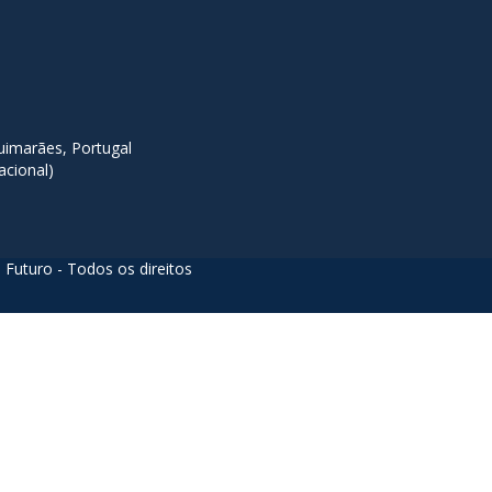
imarães, Portugal
acional)
 Futuro - Todos os direitos
acters of numbers and letters, contain at least 1 capital letter