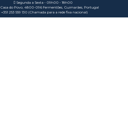
Segunda a Sexta - 09h00 - 18h00
Casa do Povo, 4800-096 Fermentões, Guimarães, Portugal
+351 253 559 130 (Chamada para a rede fixa nacional)