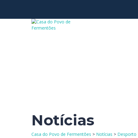
Tem alguma pergunta?
Enviar Inquérito
Mensagem enviada.
Fechar
Notícias
Casa do Povo de Fermentões
>
Notícias
>
Desporto