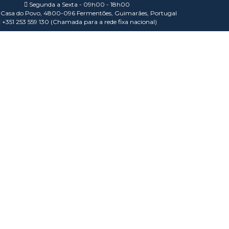
Segunda a Sexta - 09h00 - 18h00
Casa do Povo, 4800-096 Fermentões, Guimarães, Portugal
+351 253 559 130 (Chamada para a rede fixa nacional)