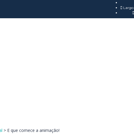
Largo 
al
>
E que comece a animação!