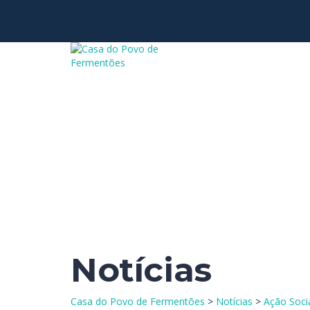
Tem alguma pergunta?
Enviar Inquérito
Mensagem enviada.
Fechar
Notícias
Casa do Povo de Fermentões
>
Notícias
>
Ação Soci