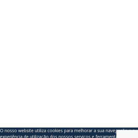
The password must have a minimum of 8
characters of numbers and letters, contain at least 1 capital letter
Lembrar-se de mim
Sign In
Registe-se
Restaurar senha
Send reset link
Password reset link sent
to your email
Fechar
Your application is sent
We'll send you an email as soon as your
application is approved.
Go to Profile
No account?
Registe-se
Sign In
Senha perdida
O nosso website utiliza cookies para melhorar a sua navegação e a
experiência de utilização dos nossos serviços e ferramentas. Para