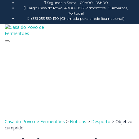
Segunda a Sexta - 09h00 - 18h00
Largo Casa do Povo, 4800-096 Fermentões, Guimarães,
Portugal
+351 253 559 130 (Chamada para a rede fixa nacional)
Toggle navigation
Tem alguma pergunta?
Enviar Inquérito
Mensagem enviada.
Fechar
Casa do Povo de Fermentões
>
Notícias
>
Desporto
>
Objetivo
cumprido!