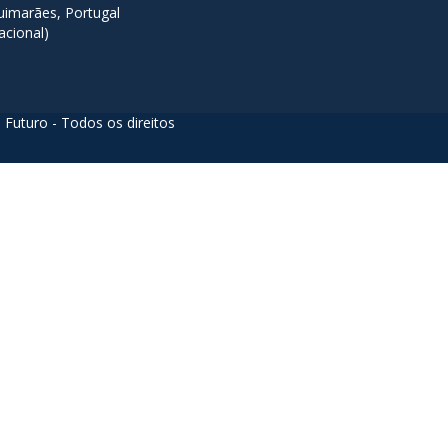
imarães, Portugal
acional)
 Futuro - Todos os direitos
acters of numbers and letters, contain at least 1 capital letter