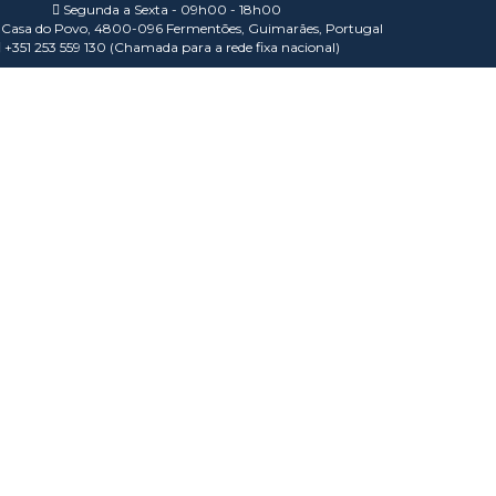
Segunda a Sexta - 09h00 - 18h00
Casa do Povo, 4800-096 Fermentões, Guimarães, Portugal
+351 253 559 130 (Chamada para a rede fixa nacional)