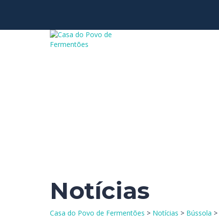
Tem alguma pergunta?
Enviar Inquérito
Mensagem enviada.
Fechar
Notícias
Casa do Povo de Fermentões
>
Notícias
>
Bússola