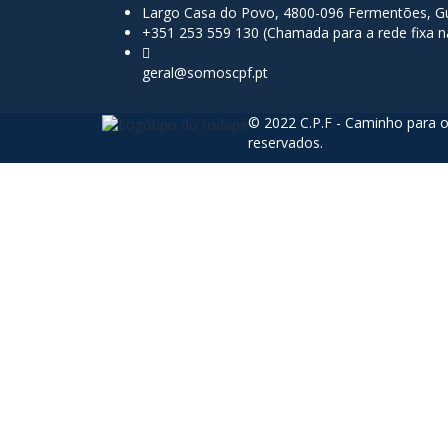
Largo Casa do Povo, 4800-096 Fermentões, Gu
+351 253 559 130 (Chamada para a rede fixa n
geral@somoscpf.pt
© 2022 C.P.F - Caminho para o
reservados.
Sign In
The password must have a minimum of 8 char
Lembrar-se de mim
Sign In
Registe-se
Restaurar senha