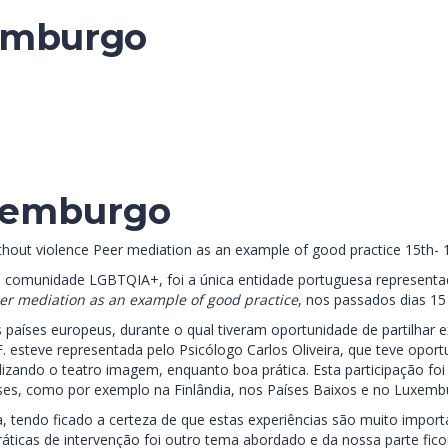
emburgo
xemburgo
without violence Peer mediation as an example of good practice 15t
o à comunidade LGBTQIA+, foi a única entidade portuguesa representa
Peer mediation as an example of good practice
, nos passados dias 1
 países europeus, durante o qual tiveram oportunidade de partilhar e
.F. esteve representada pelo Psicólogo Carlos Oliveira, que teve opo
lizando o teatro imagem, enquanto boa prática. Esta participação fo
ses, como por exemplo na Finlândia, nos Países Baixos e no Luxemb
va, tendo ficado a certeza de que estas experiências são muito impor
práticas de intervenção foi outro tema abordado e da nossa parte f